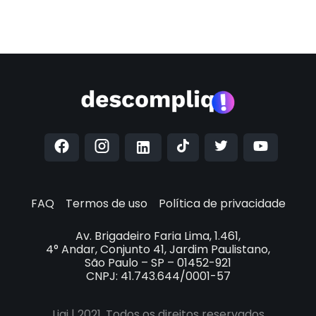
https://twitter.com/liqibr
para conhecer o SITE da Liqi:
.liqi.com.br
FAQ
Termos de uso
Política de privacidade
Av. Brigadeiro Faria Lima, 1.461,
4° Andar, Conjunto 41, Jardim Paulistano,
São Paulo – SP – 01452-921
CNPJ: 41.743.644/0001-57
Liqi | 2021. Todos os direitos reservados