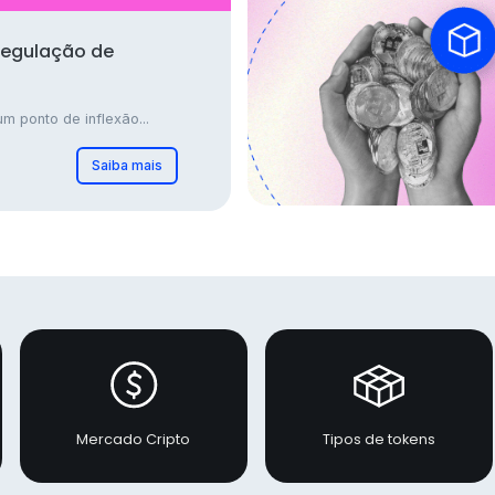
regulação de
m ponto de inflexão...
Saiba mais
Mercado Cripto
Tipos de tokens