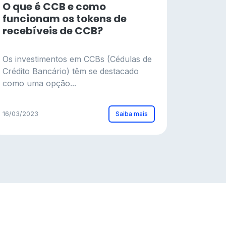
O que é CCB e como
funcionam os tokens de
recebíveis de CCB?
Os investimentos em CCBs (Cédulas de
Crédito Bancário) têm se destacado
como uma opção...
Saiba mais
16/03/2023