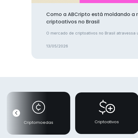
Como a ABCripto está moldando a 
criptoativos no Brasil
O mercado de criptoativos no Brasil atravessa u
13/05/2026
chevron_left
Anterior
Criptoativos
Criptomoedas