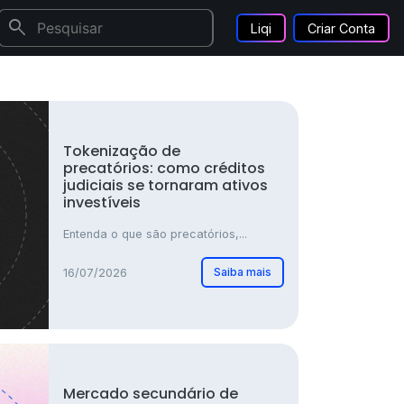
search
Liqi
Criar Conta
Tokenização de
precatórios: como créditos
judiciais se tornaram ativos
investíveis
Entenda o que são precatórios,...
Saiba mais
16/07/2026
Mercado secundário de