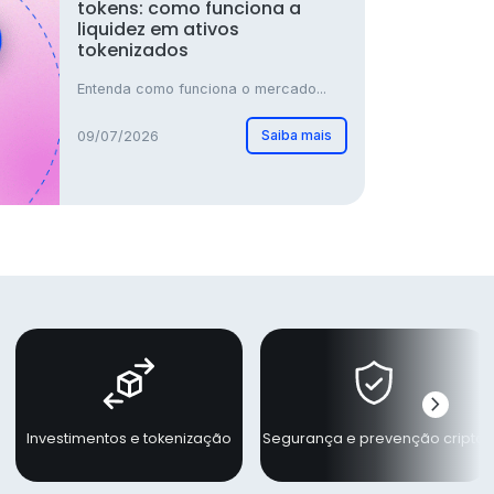
tokens: como funciona a
liquidez em ativos
tokenizados
Entenda como funciona o mercado...
Saiba mais
09/07/2026
chevron_right
Próxi
Investimentos e tokenização
Segurança e prevenção cripto