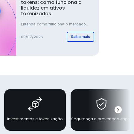
tokens: como funciona a
liquidez em ativos
tokenizados
Entenda como funciona o mercado...
Saiba mais
09/07/2026
chevron_right
Próxi
Investimentos e tokenização
Segurança e prevenção cripto