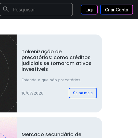
search
Liqi
Criar Conta
Tokenização de
precatórios: como créditos
judiciais se tornaram ativos
investíveis
Entenda o que são precatórios,...
Saiba mais
16/07/2026
Mercado secundário de