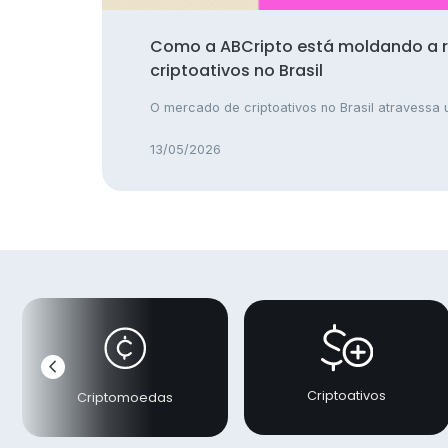
Como a ABCripto está moldando a 
criptoativos no Brasil
O mercado de criptoativos no Brasil atravessa u
13/05/2026
chevron_left
Anterior
Criptoativos
Criptomoedas