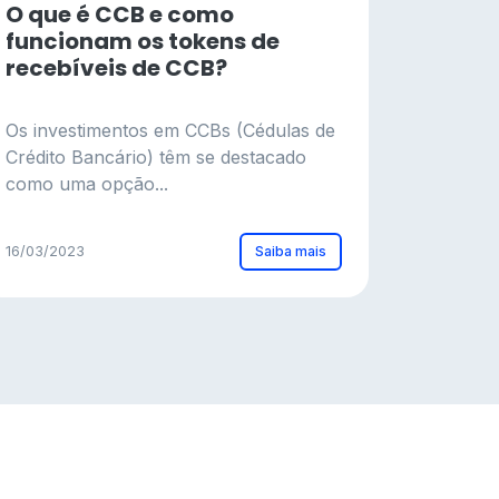
O que é CCB e como
funcionam os tokens de
recebíveis de CCB?
Os investimentos em CCBs (Cédulas de
Crédito Bancário) têm se destacado
como uma opção...
Saiba mais
16/03/2023