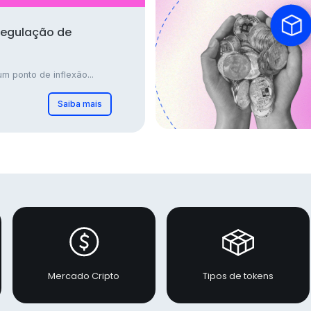
regulação de
m ponto de inflexão...
Saiba mais
Mercado Cripto
Tipos de tokens