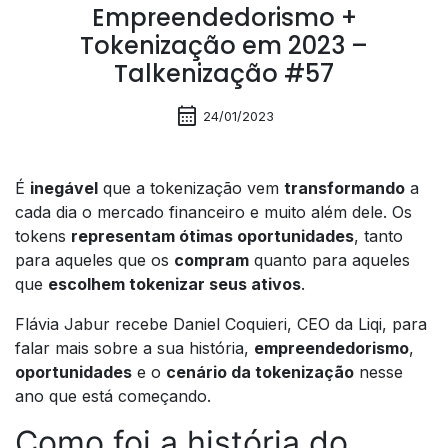
Empreendedorismo +
Tokenização em 2023 –
Talkenização #57
calendar_month
24/01/2023
É
inegável
que a tokenização vem
transformando
a
cada dia o mercado financeiro e muito além dele. Os
tokens
representam ótimas oportunidades
, tanto
para aqueles que os
compram
quanto para aqueles
que
escolhem tokenizar seus ativos
.
Flávia Jabur recebe Daniel Coquieri, CEO da Liqi, para
falar mais sobre a sua história,
empreendedorismo
,
oportunidades
e o
cenário da tokenização
nesse
ano que está começando.
Como foi a história do