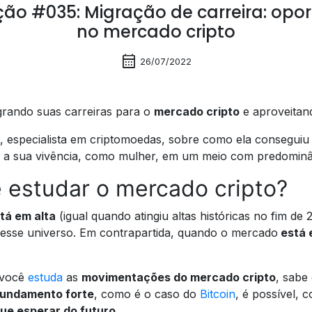
ção #035: Migração de carreira: opo
no mercado cripto
calendar_month
26/07/2022
rando suas carreiras para o
mercado cripto
e aproveitan
, especialista em criptomoedas, sobre como ela conseguiu 
é a sua vivência, como mulher, em um meio com predominâ
e estudar o mercado cripto?
tá em alta
(igual quando atingiu altas históricas no fim de 2
esse universo. Em contrapartida, quando o mercado
está 
 você
estuda
as
movimentações do mercado cripto
, sabe
fundamento forte
, como é o caso do
Bitcoin
, é possível,
que esperar do futuro
.