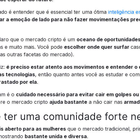
do é entender que é essencial ter uma ótima
inteligência 
ar a emoção de lado para não fazer movimentações pre
claro que o mercado cripto é um
oceano de oportunidades
ias e muito mais. Você pode
escolher onde quer surfar
cas
 as outras facetas do mercado).
iz:
é preciso estar atento aos movimentos e entender o
as tecnologias
, então quanto antes você as estudar e co
rastado por ela
.
tam é o
cuidado necessário para evitar cair em golpes ou
re o mercado cripto
ajuda bastante
a não cair nas
armadi
e ter uma comunidade forte 
s aberto para as mulheres
que o mercado tradicional, pr
mostrando
bastante unida e diversa
.