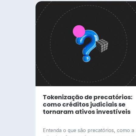
Tokenização de precatórios:
como créditos judiciais se
tornaram ativos investíveis
Entenda o que são precatórios, como a