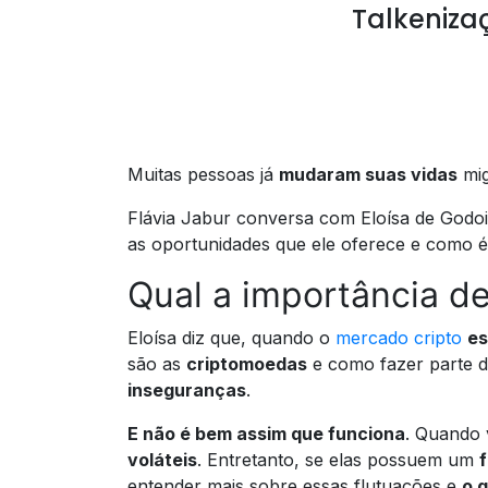
Talkeniza
Muitas pessoas já
mudaram suas vidas
mig
Flávia Jabur conversa com Eloísa de Godoi
as oportunidades que ele oferece e como 
Qual a importância d
Eloísa diz que, quando o
mercado cripto
es
são as
criptomoedas
e como fazer parte d
inseguranças
.
E não é bem assim que funciona
. Quando
voláteis
. Entretanto, se elas possuem um
entender mais sobre essas flutuações e
o 