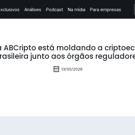
xclusivos
Análises
Podcast
Na mídia
Para empresas
 ABCripto está moldando a criptoe
rasileira junto aos órgãos regulador
calendar_month
13/05/2026