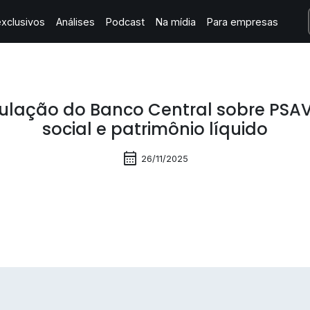
xclusivos
Análises
Podcast
Na mídia
Para empresas
ulação do Banco Central sobre PSAVs
social e patrimônio líquido
calendar_month
26/11/2025