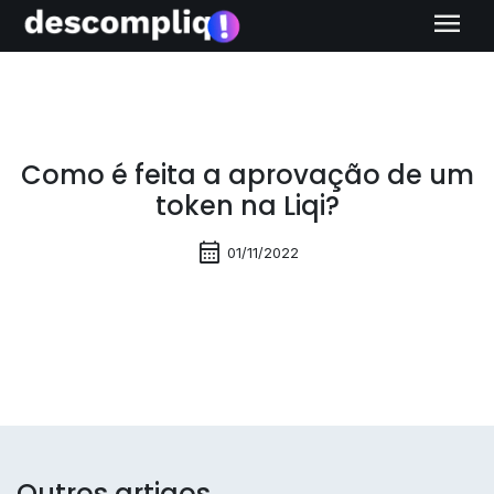
menu
Como é feita a aprovação de um
token na Liqi?
calendar_month
01/11/2022
Outros artigos