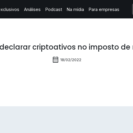
xclusivos
Análises
Podcast
Na mídia
Para empresas
eclarar criptoativos no imposto de
calendar_month
18/02/2022