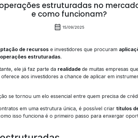
operações estruturadas no mercado
e como funcionam?
calendar_month
15/09/2025
ptação de recursos
e investidores que procuram
aplicaç
operações estruturadas
.
tante, ele já faz parte da
realidade
de muitas empresas qu
oferece aos investidores a chance de aplicar em instrum
ão se tornou um elo essencial entre quem precisa de crédit
contratos em uma estrutura única, é possível criar
títulos 
 como isso funciona é o primeiro passo para enxergar opor
estruturadas