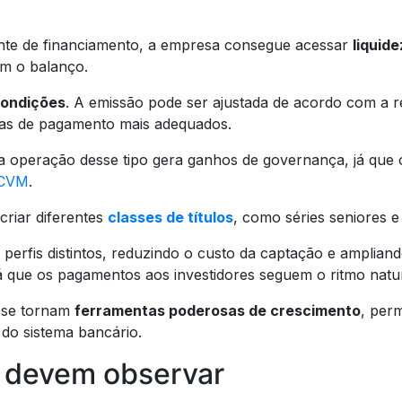
onte de financiamento, a empresa consegue acessar
liquid
am o balanço.
 condições
. A emissão pode ser ajustada de acordo com a r
mas de pagamento mais adequados.
a operação desse tipo gera ganhos de governança, já que o
CVM
.
criar diferentes
classes de títulos
, como séries seniores 
om perfis distintos, reduzindo o custo da captação e amplia
 já que os pagamentos aos investidores seguem o ritmo natu
 se tornam
ferramentas poderosas de crescimento
, per
do sistema bancário.
s devem observar