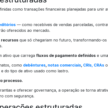
inidas como transações financeiras planejadas para unir a
editórios
— como recebíveis de vendas parceladas, contrat
erão oferecidos ao mercado.
 recursos
que só chegariam no futuro, transformando-os e
s.
um ativo que carrega
fluxos de pagamento definidos
e uma 
rmatos, como
debêntures
,
notas comerciais
,
CRIs, CRAs
o
 do tipo de ativo usado como lastro.
o processo.
arantias e oferecer governança, a operação se torna atrati
iro com segurança.
perações estruturadas