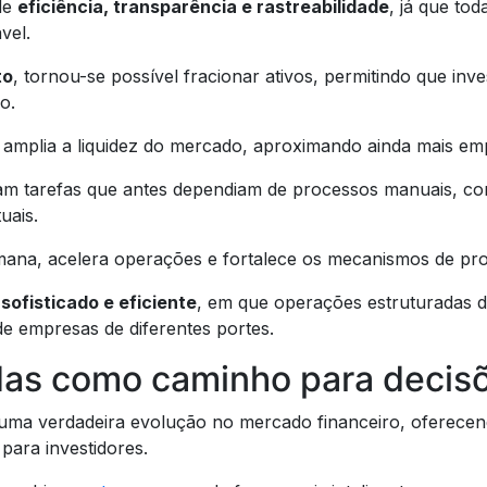
de
eficiência, transparência e rastreabilidade
, já que to
vel.
to
, tornou-se possível fracionar ativos, permitindo que in
ão.
 amplia a liquidez do mercado, aproximando ainda mais emp
am tarefas que antes dependiam de processos manuais, co
tuais.
mana, acelera operações e fortalece os mecanismos de pro
 sofisticado e eficiente
, em que operações estruturadas d
e empresas de diferentes portes.
as como caminho para decisõ
ma verdadeira evolução no mercado financeiro, oferecendo 
para investidores.