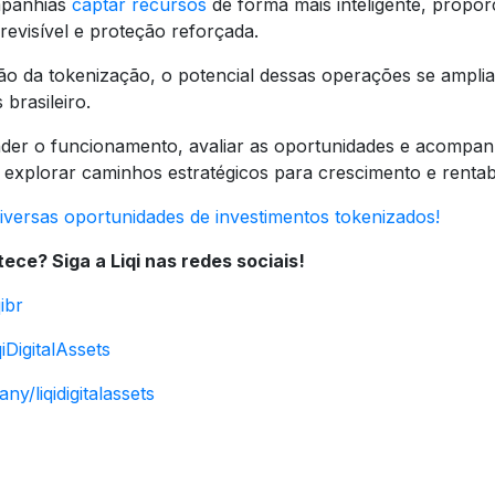
mpanhias
captar recursos
de forma mais inteligente, propo
previsível e proteção reforçada.
ão da tokenização, o potencial dessas operações se ampli
 brasileiro.
der o funcionamento, avaliar as oportunidades e acompanh
u explorar caminhos estratégicos para crescimento e rentabi
diversas oportunidades de investimentos tokenizados!
ece? Siga a Liqi nas redes sociais!
ibr
DigitalAssets
y/liqidigitalassets