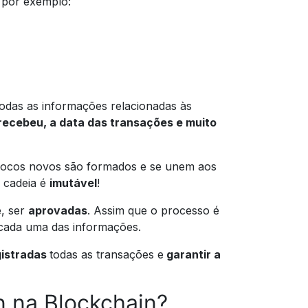
 por exemplo:
todas as informações relacionadas às
recebeu, a data das transações e muito
locos novos são formados e se unem aos
a cadeia é
imutável
!
e, ser
aprovadas
. Assim que o processo é
 cada uma das informações.
gistradas
todas as transações e
garantir a
 na Blockchain?