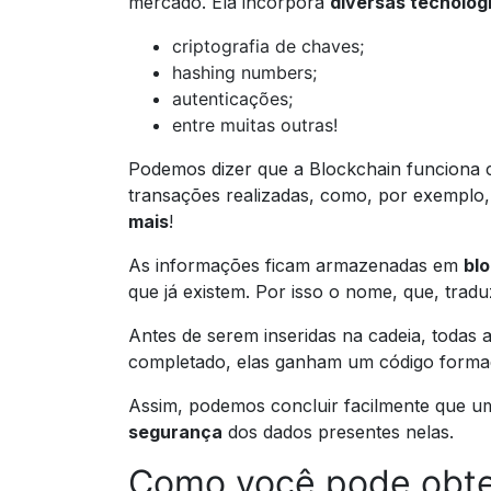
mercado. Ela incorpora
diversas tecnolog
criptografia de chaves;
hashing numbers;
autenticações;
entre muitas outras!
Podemos dizer que a Blockchain funcion
transações realizadas, como, por exemplo
mais
!
As informações ficam armazenadas em
bl
que já existem. Por isso o nome, que, tradu
Antes de serem inseridas na cadeia, todas
completado, elas ganham um código formad
Assim, podemos concluir facilmente que um
segurança
dos dados presentes nelas.
Como você pode obter