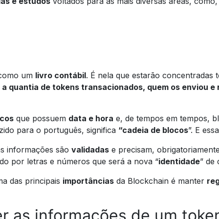
ias e estudos
voltados para as mais diversas áreas, como,
a como um
livro contábil
. É nela que estarão concentradas 
,
a quantia de tokens transacionados, quem os enviou e 
ocos
que possuem
data e hora
e, de tempos em tempos, b
zido para o português, significa
“cadeia de blocos
”. E ess
 as informações são
validadas
e precisam, obrigatoriament
o por letras e números que será a nova “
identidade
” de
a das principais
importâncias
da Blockchain é manter
re
 as informações de um token