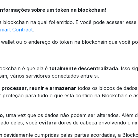
 informações sobre um token na blockchain!
lockchain na qual foi emitido. E você pode acessar esse
mart Contract
.
wallet ou o endereço do token na blockchain que você pod
ockchain é que ela é
totalmente descentralizada
. Isso s
m, vários servidores conectados entre si.
a
processar, reunir
e
armazenar
todos os blocos de dados
 proteção para tudo o que está contido na Blockchain e a
o
, uma vez que os dados não podem ser alterados. Além d
zado deles, você
evitará
dores de cabeça envolvendo o
ro
am devidamente cumpridas pelas partes acordadas, a Blockc