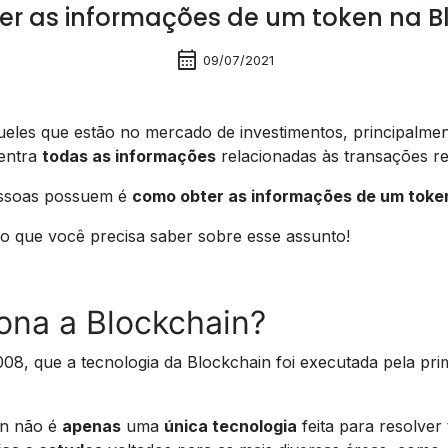
r as informações de um token na B
calendar_month
09/07/2021
ueles que estão no mercado de investimentos, principalm
centra
todas as informações
relacionadas às transações re
essoas possuem é
como obter as informações de um toke
 o que você precisa saber sobre esse assunto!
ona a Blockchain?
008, que a tecnologia da
Blockchain
foi executada pela pri
in não é
apenas
uma
única tecnologia
feita para resolver