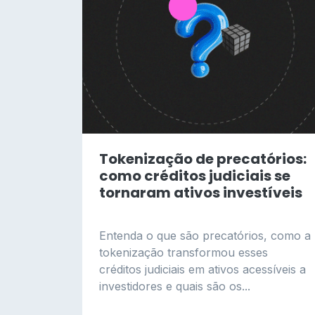
Tokenização de precatórios:
como créditos judiciais se
tornaram ativos investíveis
Entenda o que são precatórios, como a
tokenização transformou esses
créditos judiciais em ativos acessíveis a
investidores e quais são os...