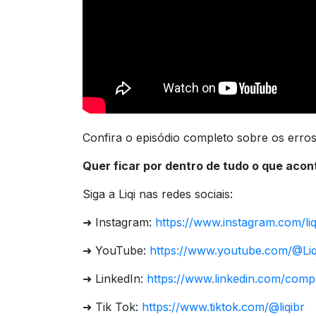
Confira o episódio completo sobre os erro
Quer ficar por dentro de tudo o que acon
Siga a Liqi nas redes sociais:
➜ Instagram:
https://www.instagram.com/liq
➜ YouTube:
https://www.youtube.com/@Liqi
➜ LinkedIn:
https://www.linkedin.com/compan
➜ Tik Tok:
https://www.tiktok.com/@liqibr