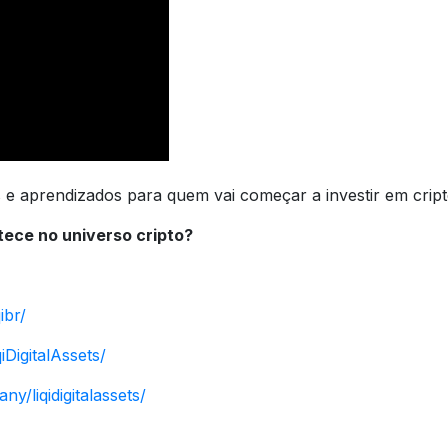
s e aprendizados para quem vai começar a investir em crip
tece no universo cripto?
ibr/
DigitalAssets/
y/liqidigitalassets/