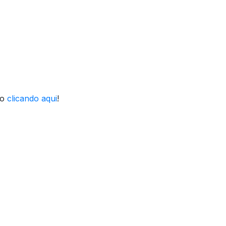
to
clicando aqui
!