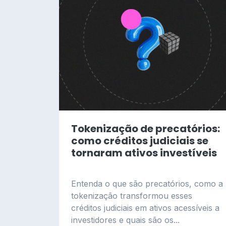
Tokenização de precatórios:
como créditos judiciais se
tornaram ativos investíveis
Entenda o que são precatórios, como a
tokenização transformou esses
créditos judiciais em ativos acessíveis a
investidores e quais são os...